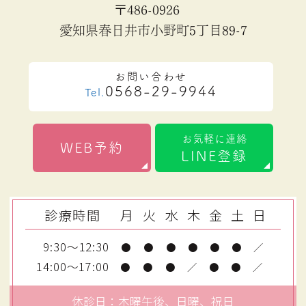
タッフ同士が協力し合い、働
〒486-0926
きやすい環境づくりを目指し
愛知県春日井市小野町5丁目89-7
ています。

お問い合わせ
【応募方法】

0568-29-9944
Tel.
履歴書を「かちがわスキンク
リニック」までご郵送くださ
い。

お気軽に連絡
WEB予約
※履歴書は選考のみに使用
LINE登録
し、使用後は適切に破棄いた
します。

診療時間
月
火
水
木
金
土
日
詳しくはハローワーク求人票
9:30～12:30
●
●
●
●
●
●
／
をご確認ください。

14:00～17:00
●
●
●
／
●
●
／
皆さまのご応募を心よりお待
ちしております。
休診日：木曜午後、日曜、祝日