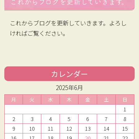
患者さま一人ひとりに丁寧に
ろの形が少しいびつになった
と後
これからブログを更新していきます。
向き合える環境づくりを大切
気がする。大きくなった気も
方は
にしています。

するけれど、年齢のせいかも
さら
これからブログを更新していきます。よろし
しれない——そう迷いなが
ので
ければご覧ください。
【募集職種】

ら、忙しさに紛れて受診を先
ね。
看護師（パート）

延ばしにしている方は少なく
後に
ありません。この記事では、
と、
【応募資格】

自宅でできるセルフチェック
そし
・64歳以下の方

の視点、皮膚科へ相談する目
る目
カレンダー
・看護師免許または準看護師
安、受診時の流れと費用の考
まし
2025年6月
免許をお持ちの方

え方までを順に整理してお伝
が、
えします。判断に迷う変化が
べるよ
月
火
水
木
金
土
日
【仕事内容】

あるなら、自己判断で様子を
1
・看護師業務全般

見続けるより、一度専門的に
- ニ
2
3
4
5
6
7
8
・各種研修への参加

観察してもらうほうが気持ち
りや
9
10
11
12
13
14
15
・クリニック関連業務

の整理は進みやすくなりま
沈着
16
17
18
19
20
21
22