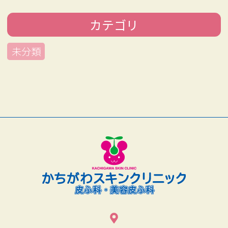
迎しております。

カテゴリ
【休日】

・日曜

未分類
・祝日

・木曜午後

・その他シフトによる

【勤務地】

愛知県春日井市小野町5丁目
89-7

マイカー通勤も可能です◎

子育てや家庭と両立しながら
働きたい方、ブランクのある
方もぜひご相談ください。ス