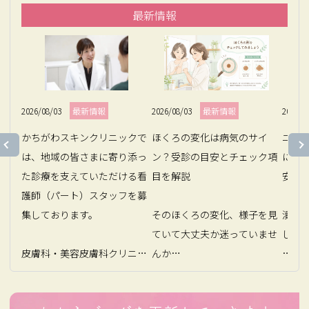
最新情報
2026/08/03
最新情報
2026/08/03
最新情報
2026/0
かちがわスキンクリニックで
ほくろの変化は病気のサイ
ニキ
は、地域の皆さまに寄り添っ
ン？受診の目安とチェック項
にし
た診療を支えていただける看
目を解説

安を解
護師（パート）スタッフを募
集しております。

そのほくろの変化、様子を見
潰し
ていて大丈夫か迷っていませ
しない
皮膚科・美容皮膚科クリニッ
んか

クで、資格や経験を活かして
大事
働きませんか？

鏡を見るたび、顔や腕のほく
い潰し