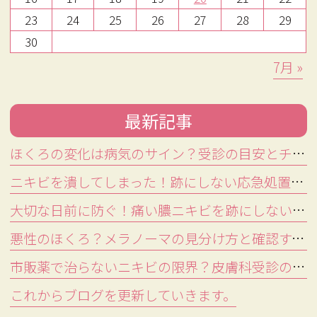
す。

があり
23
24
25
26
27
28
29
【給与】

- 応
30
時給1,500円～1,600円

- ほくろの変化はABCDEルー
が基
ル(非対称・境界・色むら・大
は控え
7月 »
【賞与】

きさ・変化速度)がセルフチェ
- 強
年2回支給（業績による）

ックの目安となる

は、
最新記事
- 出血やかゆみを伴う場合、
科へ
【各種手当】

成人後の新しいほくろは皮膚
い

ほくろの変化は病気のサイン？受診の目安とチェック項目を解説
通勤手当支給（上限20,000
科での観察が検討材料となる

ニキビを潰してしまった！跡にしない応急処置と受診の目安を解説
円）

- 受診時はダーモスコピー検
...
査が行われ、保険診療の目安
大切な日前に防ぐ！痛い膿ニキビを跡にしない対処法と皮膚科の選び方
【勤務時間】

や記録の準備が診察に役立つ

悪性のほくろ？メラノーマの見分け方と確認すべき5つのポイント
8:30～18:00の間でシフト制

4時間勤務または8時間勤務と
...続きはこちら↓
市販薬で治らないニキビの限界？皮膚科受診の目安と保険診療の費用
なります。

これからブログを更新していきます。
※土曜日に勤務できる方を歓